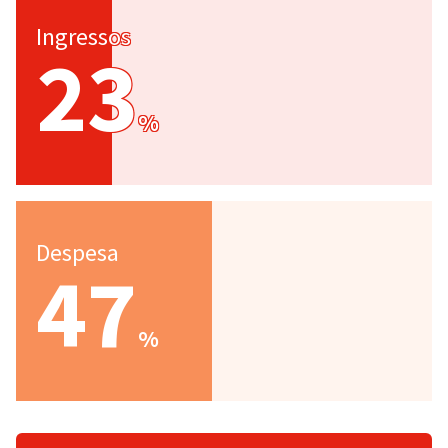
Ingressos
23
%
Despesa
47
%