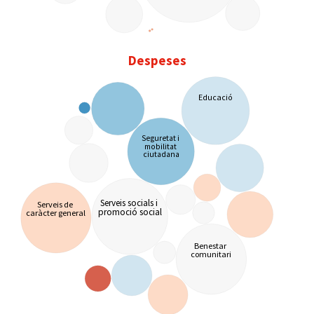
Despeses
Educació
Seguretat i
mobilitat
ciutadana
Serveis socials i
Serveis de
caràcter general
promoció social
Benestar
comunitari