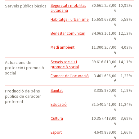
Seguretat i mobilitat
30.661.253,00
10,92%
Serveis públics bàsics
ciutadana
€
Habitatge i urbanisme
15.659.688,00
5,58%
€
Benestar comunitari
34.063.161,00
12,13%
€
Medi ambient
11.300.207,00
4,03%
€
Serveis socials i
39.616.813,00
14,11%
Actuacions de
promoció social
€
protecció i promoció
social
Foment de l'ocupació
3.461.636,00
1,23%
€
Sanitat
3.335.990,00
1,19%
Producció de béns
€
públics de caràcter
preferent
Educació
31.540.541,00
11,24%
€
Cultura
10.357.418,00
3,69%
€
Esport
4.649.899,00
1,66%
€