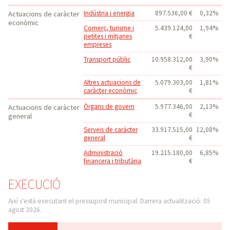
Indústria i energia
897.536,00 €
0,32%
Actuacions de caràcter
econòmic
Comerç, turisme i
5.439.124,00
1,94%
petites i mitjanes
€
empreses
Transport públic
10.958.312,00
3,90%
€
Altres actuacions de
5.079.303,00
1,81%
caràcter econòmic
€
Òrgans de govern
5.977.346,00
2,13%
Actuacions de caràcter
€
general
Serveis de caràcter
33.917.515,00
12,08%
general
€
Administració
19.215.180,00
6,85%
financera i tributària
€
EXECUCIÓ
Així s'està executant el pressupost municipal. Darrera actualització: 05
agost 2026.