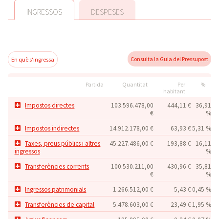
INGRESSOS
DESPESES
Consulta la Guia del Pressupost
En què s'ingressa
Partida
Quantitat
Per
%
habitant
Impostos directes
103.596.478,00
444,11 €
36,91
€
%
Impostos indirectes
14.912.178,00 €
63,93 €
5,31 %
Taxes, preus públics i altres
45.227.486,00 €
193,88 €
16,11
ingressos
%
Transferències corrents
100.530.211,00
430,96 €
35,81
€
%
Ingressos patrimonials
1.266.512,00 €
5,43 €
0,45 %
Transferències de capital
5.478.603,00 €
23,49 €
1,95 %