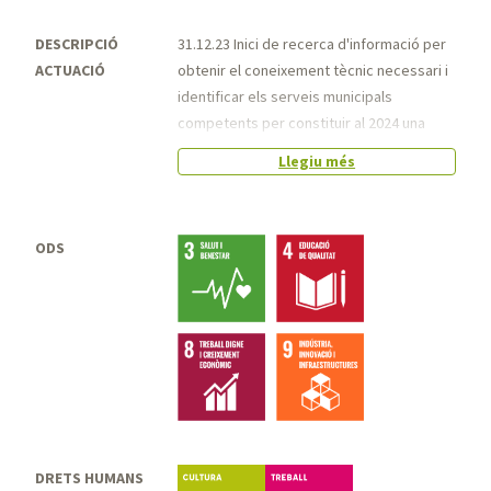
DESCRIPCIÓ
31.12.23 Inici de recerca d'informació per
ACTUACIÓ
obtenir el coneixement tècnic necessari i
identificar els serveis municipals
competents per constituir al 2024 una
comissió tècnica específica.
Llegiu més
31.08.24 S'ha constituït la comissió tècnica
de treball i s'ha treballat en la planificació i
identificació d'espais.
ODS
31.01.2025 S'ha procedit a la instal·lació
d'un element senyalitzador patrimonial al
pont de Sant Pere segons els criteris
establerts per la comissió que treballa el
projecte de museïtzació del carrer, i s'ha
encarregat la instal·lació d'un nou element
senyalitzador a la Masia Freixa adaptat
també als criteris i continguts de
DRETS HUMANS
Cultura
Treball