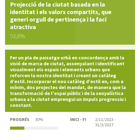
Projecció de la ciutat basada en la
identitat i els valors compartits, que
generi orgull de pertinença i la faci
atractiva
53,6%
Fer un pla de paisatge urbà en concordança amb la
visió de marca de ciutat, assenyalant i identificant
visualment els espais i elements urbans que
reforcen la nostra identitat i creant un catàleg
d’estil. Incorporar el nou catàleg d’estil en, com a
mínim, dos projectes del mandat, de manera que la
transformació de l'espai públic i de la senyalística
urbana a la ciutat emprengui un impuls progressiu i
constant.
PROGRÉS
30%
INICI - FI
2/11/2023 -
31/3/2027