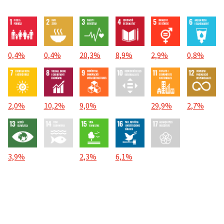
0,4%
0,4%
20,3%
8,9%
2,9%
0,8%
2,0%
10,2%
9,0%
29,9%
2,7%
3,9%
2,3%
6,1%