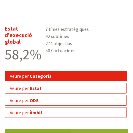
Estat
7 línies estratègiques
d'execució
92 sublínies
global
274 objectius
58,2%
507 actuacions
veure per
Categoria
veure per
Estat
veure per
ODS
veure per
Àmbit