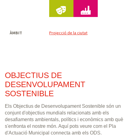
divulgació del patrimoni històric.
31.8.25
S'han instal·lat nous elements de
senyalització a la Seu d'Egara, la Plaça del
ÀMBIT
Projecció de la ciutat
Gas, la Plaça Vella i al sector Sala Badrinas.
31.12.25
La proposta de crear un "Llibre d'estil de
senyalització urbana i patrimonial" s'ha
traslladat als agents locals en el marc del
OBJECTIUS DE
projecte de Construcció de Marca de
Ciutat. Fruit d'aquest debat participatiu, la
DESENVOLUPAMENT
proposta s'inclourà al redactat del Pla de
SOSTENIBLE
Construcció de Marca de Ciutat.
Els Objectius de Desenvolupament Sostenible són un
conjunt d'objectius mundials relacionats amb els
desafiaments ambientals, polítics i econòmics amb què
s'enfronta el nostre món. Aquí pots veure com el Pla
d'Actuació Municipal connecta amb els ODS.