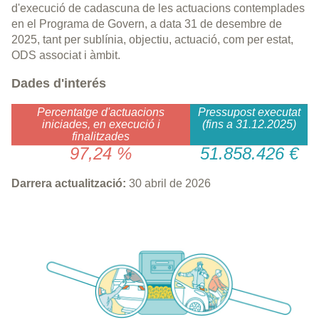
d'execució de cadascuna de les actuacions contemplades
en el Programa de Govern, a data 31 de desembre de
2025, tant per sublínia, objectiu, actuació, com per estat,
ODS associat i àmbit.
Dades d'interés
Percentatge d'actuacions
Pressupost executat
iniciades, en execució i
(fins a 31.12.2025)
finalitzades
97,24 %
51.858.426 €
Darrera actualització:
30 abril de 2026