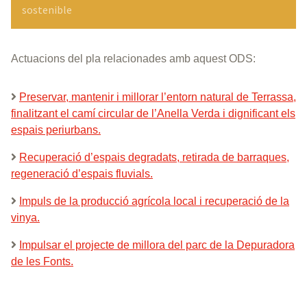
sostenible
Actuacions del pla relacionades amb aquest ODS:
Preservar, mantenir i millorar l’entorn natural de Terrassa,
finalitzant el camí circular de l’Anella Verda i dignificant els
espais periurbans.
Recuperació d’espais degradats, retirada de barraques,
regeneració d’espais fluvials.
Impuls de la producció agrícola local i recuperació de la
vinya.
Impulsar el projecte de millora del parc de la Depuradora
de les Fonts.