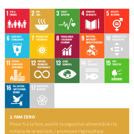
2. FAM ZERO
Posar fi a la fam, assolir la seguretat alimentària i la
millora de la nutrició, i promoure l’agricultura