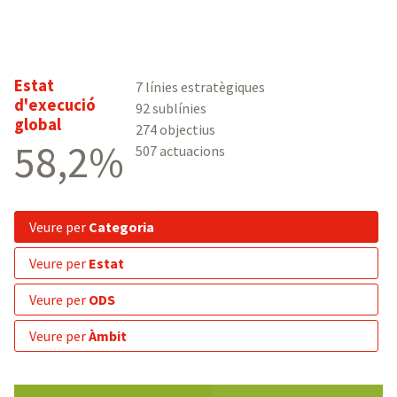
Estat
7 línies estratègiques
d'execució
92 sublínies
global
274 objectius
58,2%
507 actuacions
veure per
Categoria
veure per
Estat
veure per
ODS
veure per
Àmbit