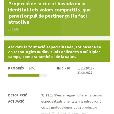
Projecció de la ciutat basada en la
identitat i els valors compartits, que
generi orgull de pertinença i la faci
atractiva
53,6%
Afavorir la formació especialitzada, tot basant-se
en tecnologies audiovisuals aplicades a múltiples
camps, com ara també el de la salut.
PROGRÉS
80%
INICI - FI
1/11/2023 -
31/3/2027
DESCRIPCIÓ
31.12.23 S'encarreguen diferents cursos
ACTUACIÓ
especialitzats orientats a la introducció
en les metodologies de la producció
virtual. També es dissenya un futur