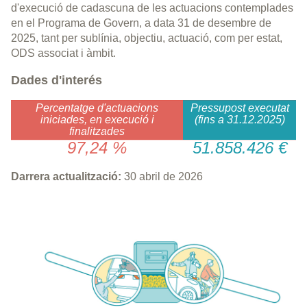
d'execució de cadascuna de les actuacions contemplades
en el Programa de Govern, a data 31 de desembre de
2025, tant per sublínia, objectiu, actuació, com per estat,
ODS associat i àmbit.
Dades d'interés
Percentatge d'actuacions
Pressupost executat
iniciades, en execució i
(fins a 31.12.2025)
finalitzades
97,24 %
51.858.426 €
Darrera actualització:
30 abril de 2026