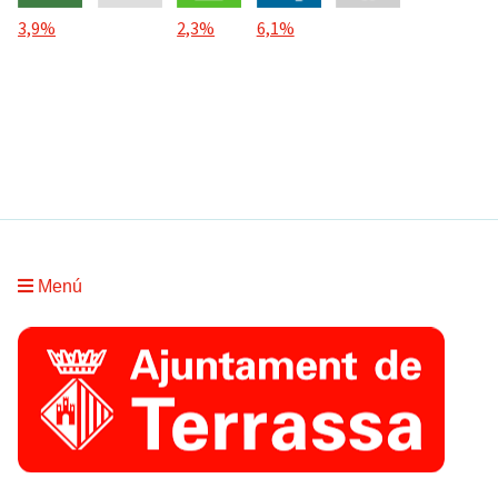
3,9%
2,3%
6,1%
Menú