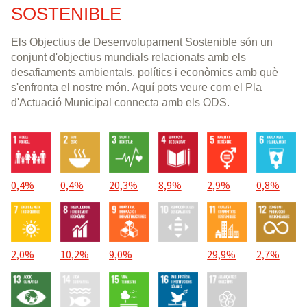
l'accessibilitat de l'alberg. D'altra banda,
SOSTENIBLE
s'ha signat un conveni de cessió d'ús amb
l'entitat.
Els Objectius de Desenvolupament Sostenible són un
conjunt d'objectius mundials relacionats amb els
desafiaments ambientals, polítics i econòmics amb què
s'enfronta el nostre món. Aquí pots veure com el Pla
d'Actuació Municipal connecta amb els ODS.
0,4%
0,4%
20,3%
8,9%
2,9%
0,8%
2,0%
10,2%
9,0%
29,9%
2,7%