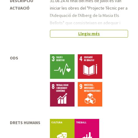
DESCRIPCIÓ
31.08.24 Al final del mes de juliol es van
ACTUACIÓ
iniciar les obres del "Projecte Tècnic per a
l'Adequació de l'Alberg de la Masia Els
Bellots" que consisteixen en adequar i
reformar l'edifici "alberg" i es preveu
Llegiu més
poder acabar-les en el quart trimestre del
2024.
Des de la direcció de serveis de Patrimoni
ODS
Cultural s'han fet diverses reunions amb la
CEAT per concretar la seva col·laboració
en la dinamització i gestió de l'espai de
lleure i de barbacoes, mitjançant un
reglament de cessió d'ús d'aquests
espais, amb la voluntat de promoure
l'activitat cultural i la socialització
d'entitats a l'entorn de la masia.
DRETS HUMANS
Cultura
Treball
31.01.25
S'ha començat les obres d'execució de