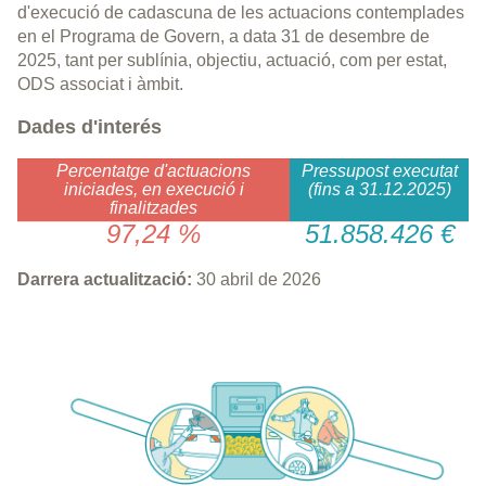
d'execució de cadascuna de les actuacions contemplades
en el Programa de Govern, a data 31 de desembre de
2025, tant per sublínia, objectiu, actuació, com per estat,
ODS associat i àmbit.
Dades d'interés
Percentatge d'actuacions
Pressupost executat
iniciades, en execució i
(fins a 31.12.2025)
finalitzades
97,24 %
51.858.426 €
Darrera actualització:
30 abril de 2026