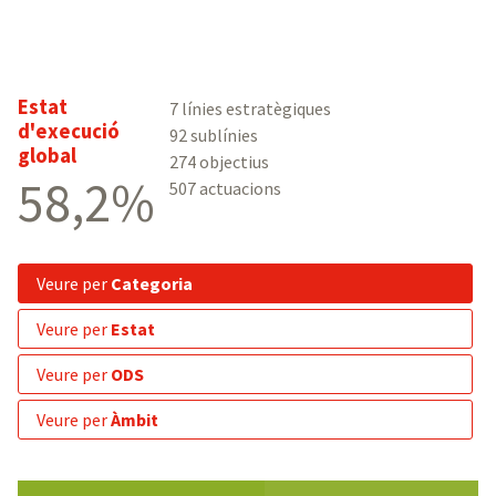
Estat
7 línies estratègiques
d'execució
92 sublínies
global
274 objectius
58,2%
507 actuacions
veure per
Categoria
veure per
Estat
veure per
ODS
veure per
Àmbit