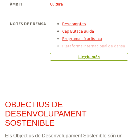
d'ofertes per a la contractació de la
ÀMBIT
Cultura
direcció artística i executiva del
Catalandance, qui s'haurà d'encarregar de
NOTES DE PREMSA
la contractació i coordinació del personal
Descomptes
artístic, tècnic i de producció d'aquest
Cap Butaca Buida
mercat estratègic internacional de la
Programació artística
dansa contemporània. S'ha presentat una
Plataforma internacional de dansa
única oferta.
Terrassa Comissariat
Llegiu més
També s'ha iniciat la licitació del servei de
Catalandance
coordinació integral de la comunicació
Catalandance 2
d'aquest mercat.
31.8.25
Les empreses guanyadores de les dues
licitacions del serveis necessaris per a
OBJECTIUS DE
l'execució del Mercat ja estan treballant-hi
DESENVOLUPAMENT
i en breu s'informarà sobre la
SOSTENIBLE
programació i es posaran les entrades a
la venda.
Els Objectius de Desenvolupament Sostenible són un