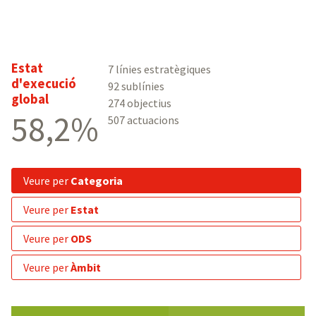
Estat
7 línies estratègiques
d'execució
92 sublínies
global
274 objectius
58,2%
507 actuacions
veure per
Categoria
veure per
Estat
veure per
ODS
veure per
Àmbit