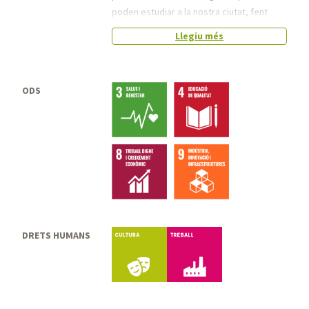
poden estudiar a la nostra ciutat, fent
especialment èmfasi en despertar
Llegiu més
vocacions STEAM entre les noies de
secundària i batxillerat. Aquestes són les
actuacions:
ODS
- Actualització fulletó de l'oferta formativa
del Campus Terrassa Universitària del
curs 23-24 (febrer).
- Fira Terrassa Tria Futur: cobertura
d'estand del servei i coordinar la
participació de les escoles universitàries
de la ciutat i grups inspire UPC.
- Exposició itinerant adreçada als centres
educatius de secundària de la ciutat per
DRETS HUMANS
Cultura
Treball
visibilitzar i potenciar els estudis que es
poden realitzar al Campus Universitari de
Terrassa (16 centres inscrits per al curs
23/24).