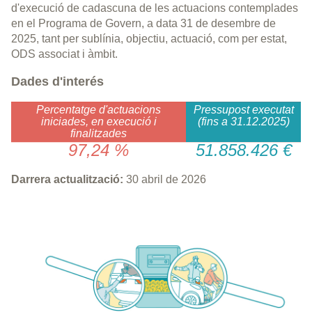
d'execució de cadascuna de les actuacions contemplades
en el Programa de Govern, a data 31 de desembre de
2025, tant per sublínia, objectiu, actuació, com per estat,
ODS associat i àmbit.
Dades d'interés
Percentatge d'actuacions
Pressupost executat
iniciades, en execució i
(fins a 31.12.2025)
finalitzades
97,24 %
51.858.426 €
Darrera actualització:
30 abril de 2026