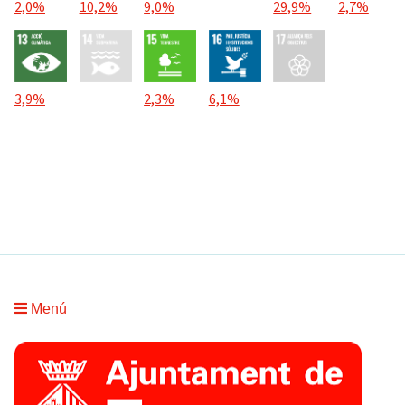
2,0%
10,2%
9,0%
29,9%
2,7%
3,9%
2,3%
6,1%
Menú