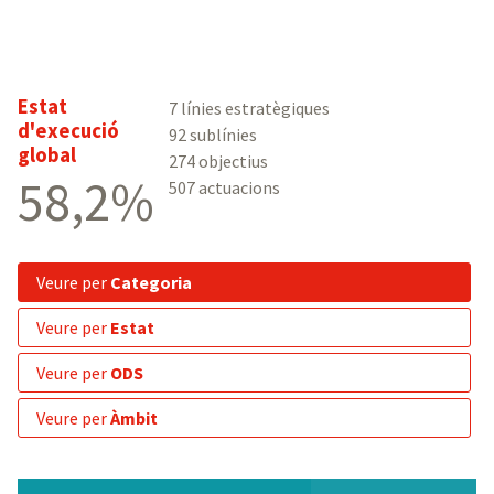
Estat
7 línies estratègiques
d'execució
92 sublínies
global
274 objectius
58,2%
507 actuacions
veure per
Categoria
veure per
Estat
veure per
ODS
veure per
Àmbit