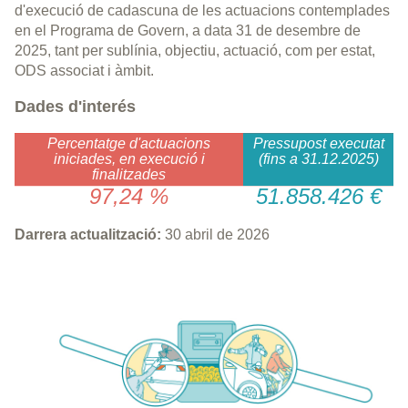
d'execució de cadascuna de les actuacions contemplades
en el Programa de Govern, a data 31 de desembre de
2025, tant per sublínia, objectiu, actuació, com per estat,
ODS associat i àmbit.
Dades d'interés
Percentatge d'actuacions
Pressupost executat
iniciades, en execució i
(fins a 31.12.2025)
finalitzades
97,24 %
51.858.426 €
Darrera actualització:
30 abril de 2026