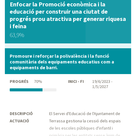
Enfocar la Promoció econòmica i la
educació per construir una ciutat de
progrés prou atractiva per generar riquesa
i feina
63,9%
Promoure i reforçar la polivalència i la funció
comunitària dels equipaments educatius com a
equipaments de barri.
PROGRÉS
70%
INICI - FI
19/6/2023 -
1/5/2027
DESCRIPCIÓ
El Servei d'Educació de l'Ajuntament de
ACTUACIÓ
Terrassa gestiona la cessió dels espais
de les escoles públiques d'infantil i
primària per les entitats sense ànim de