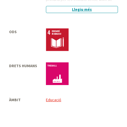
lucre que ho sol·liciten i ho acorden amb
Llegiu més
les direccions dels centres educatius.
ODS
DRETS HUMANS
Treball
ÀMBIT
Educació