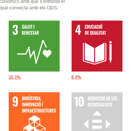
 econòmics amb què s'enfronta el
cipal connecta amb els ODS.
20,3%
8,9%