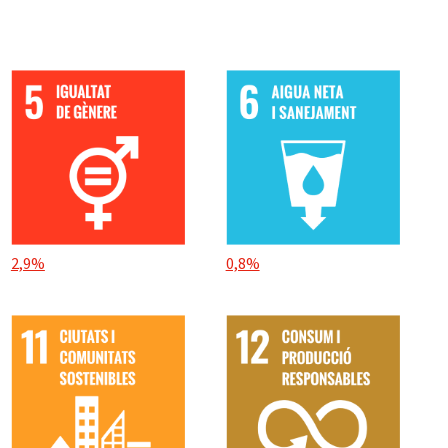
2,9%
0,8%