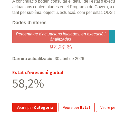
A continuació poden consultar el detall de l'estat d'exe
actuacions contemplades en el Programa de Govern, a 
tant per sublínia, objectiu, actuació, com per estat, ODS 
Dades d'interés
Percentatge d'actuacions iniciades, en execució i
finalitzades
97,24 %
Darrera actualització:
30 abril de 2026
Estat d'execució global
58,2%
veure per
Categoria
veure per
Estat
veure p