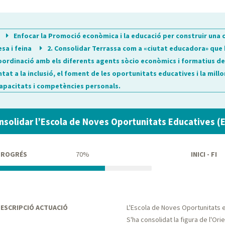
Enfocar la Promoció econòmica i la educació per construir una 
esa i feina
2. Consolidar Terrassa com a «ciutat educadora» que ha
oordinació amb els diferents agents sòcio econòmics i formatius de la
ntat a la inclusió, el foment de les oportunitats educatives i la mil
capacitats i competències personals.
nsolidar l’Escola de Noves Oportunitats Educatives (
PROGRÉS
70%
INICI - FI
ESCRIPCIÓ ACTUACIÓ
L'Escola de Noves Oportunitats e
S'ha consolidat la figura de l'Ori