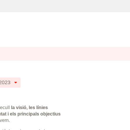
2023
ecull
la visió, les línies
tat i els principals objectius
vern.