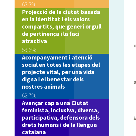
63,3%
Projecció de la ciutat basada
en la identitat i els valors
compartits, que generi orgull
de pertinença i la faci
atractiva
53,6%
Acompanyament i atenció
social en totes les etapes del
projecte vital, per una vida
digna i el benestar dels
nostres animals
62,7%
Avançar cap a una Ciutat
feminista, inclusiva, diversa,
participativa, defensora dels
drets humans i de la llengua
catalana