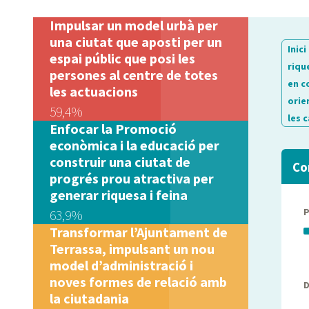
Impulsar un model urbà per
una ciutat que aposti per un
Inici
espai públic que posi les
riqu
persones al centre de totes
en c
les actuacions
orie
59,4%
les 
Enfocar la Promoció
econòmica i la educació per
construir una ciutat de
Co
progrés prou atractiva per
generar riquesa i feina
63,9%
Transformar l’Ajuntament de
Terrassa, impulsant un nou
model d’administració i
noves formes de relació amb
D
la ciutadania