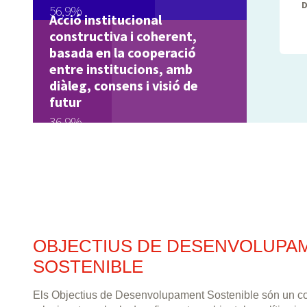
D
56,9%
Acció institucional
constructiva i coherent,
basada en la cooperació
entre institucions, amb
diàleg, consens i visió de
futur
36,9%
OBJECTIUS DE DESENVOLUPA
SOSTENIBLE
Els Objectius de Desenvolupament Sostenible són un co