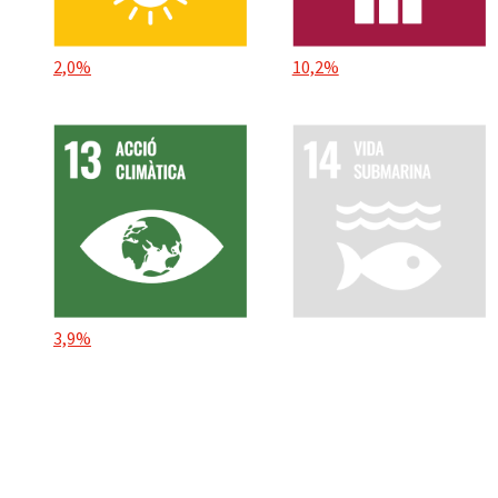
2,0%
10,2%
3,9%