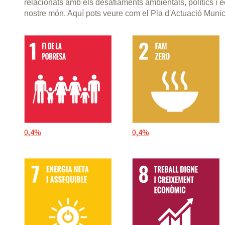
relacionats amb els desafiaments ambientals, polítics i
nostre món. Aquí pots veure com el Pla d'Actuació Muni
0,4%
0,4%