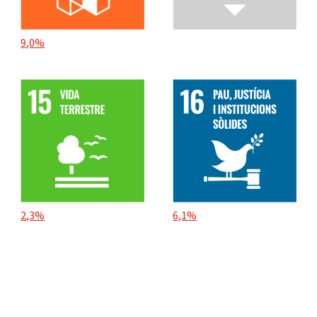
9,0%
2,3%
6,1%