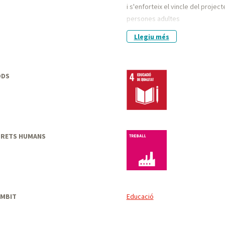
i s'enforteix el vincle del proje
persones adultes
El curs 2025-2026 l'ENOE ha traslla
Llegiu més
Llar, i s'ha incorporat als educa
d'Adults La Llar.
ODS
DRETS HUMANS
Treball
ÀMBIT
Educació