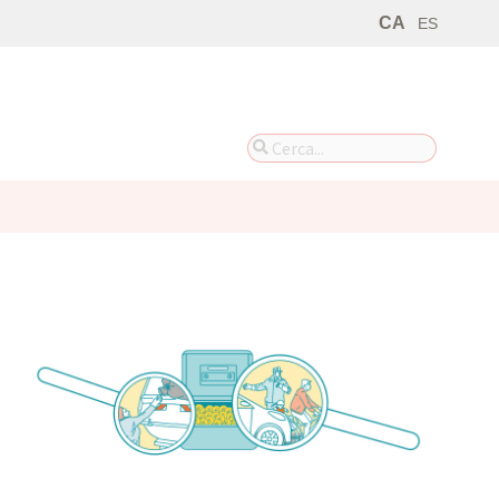
CA
ES