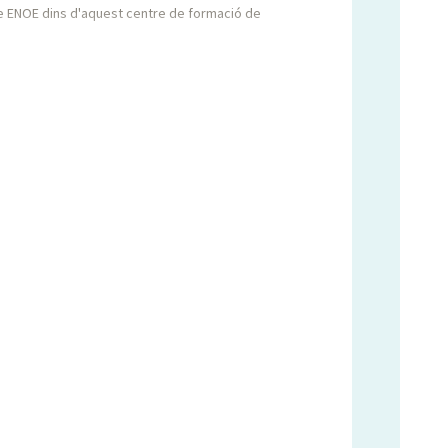
cte ENOE dins d'aquest centre de formació de
dat la seva ubicació a l'edifici de l'Escola d'Adults La
dors de l'ENOE al claustre de professors de l'Escola