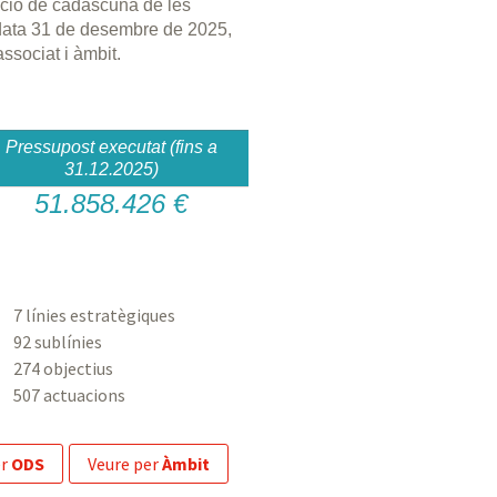
cució de cadascuna de les
data 31 de desembre de 2025,
associat i àmbit.
Pressupost executat (fins a
31.12.2025)
51.858.426 €
7 línies estratègiques
92 sublínies
274 objectius
507 actuacions
er
ODS
veure per
Àmbit