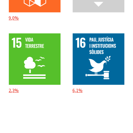
9,0%
2,3%
6,1%