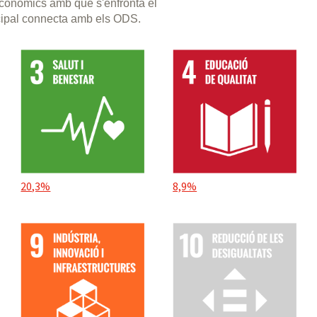
 econòmics amb què s'enfronta el
cipal connecta amb els ODS.
20,3%
8,9%