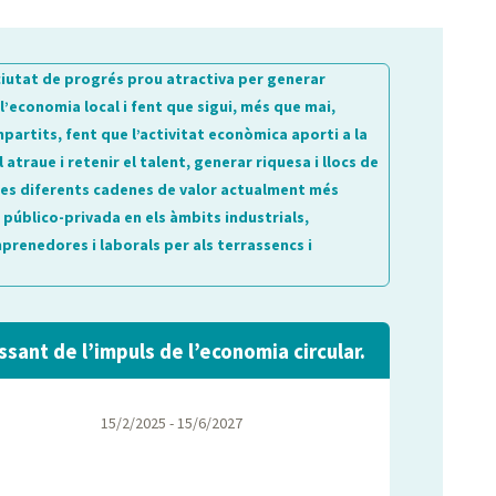
ciutat de progrés prou atractiva per generar
l’economia local i fent que sigui, més que mai,
partits, fent que l’activitat econòmica aporti a la
 atraue i retenir el talent, generar riquesa i llocs de
n les diferents cadenes de valor actualment més
público-privada en els àmbits industrials,
renedores i laborals per als terrassencs i
sant de l’impuls de l’economia circular.
15/2/2025 - 15/6/2027