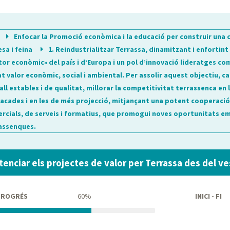
Enfocar la Promoció econòmica i la educació per construir una 
esa i feina
1. Reindustrialitzar Terrassa, dinamitzant i enfortint 
or econòmic» del país i d’Europa i un pol d’innovació lideratges com
at valor econòmic, social i ambiental. Per assolir aquest objectiu, cal
all estables i de qualitat, millorar la competitivitat terrassenca e
acades i en les de més projecció, mitjançant una potent cooperació 
rcials, de serveis i formatius, que promogui noves oportunitats emp
assenques.
tenciar els projectes de valor per Terrassa des del ves
PROGRÉS
60%
INICI - FI