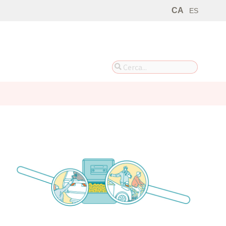
CA
ES