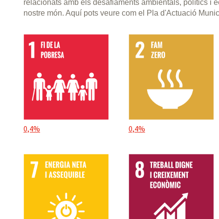
relacionats amb els desafiaments ambientals, polítics i
nostre món. Aquí pots veure com el Pla d'Actuació Muni
0,4%
0,4%