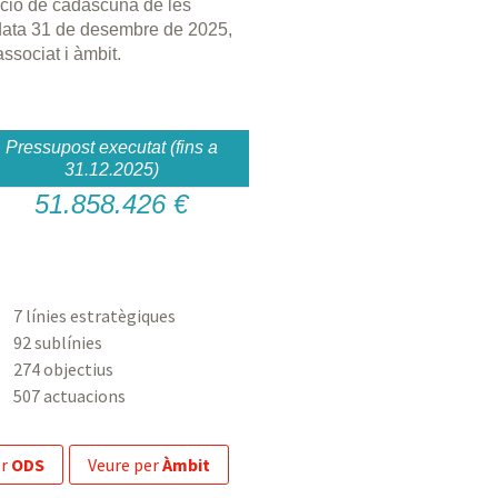
cució de cadascuna de les
data 31 de desembre de 2025,
associat i àmbit.
Pressupost executat (fins a
31.12.2025)
51.858.426 €
7 línies estratègiques
92 sublínies
274 objectius
507 actuacions
er
ODS
veure per
Àmbit