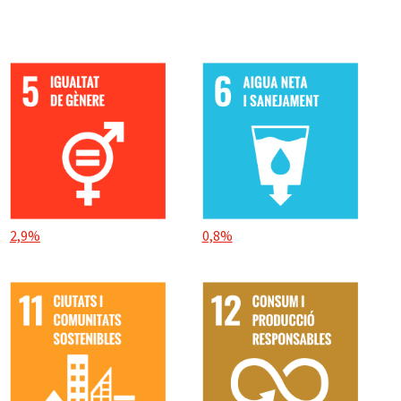
2,9%
0,8%