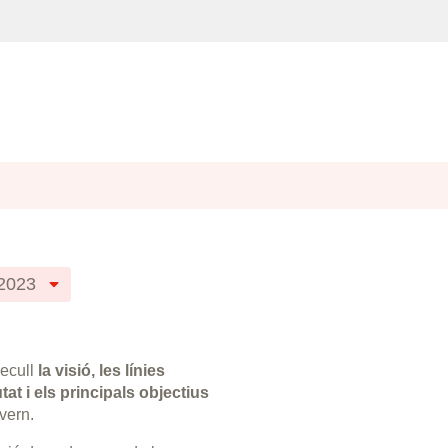
2023
ecull
la visió, les línies
tat i els principals objectius
vern.