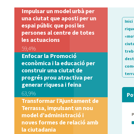
Impulsar un model urbà per
una ciutat que aposti per un
Inici
espai públic que posi les
riqu
persones al centre de totes
«mot
les actuacions
ciut
59,4%
treb
Enfocar la Promoció
dest
econòmica i la educació per
come
construir una ciutat de
terr
progrés prou atractiva per
generar riquesa i feina
63,9%
Po
Transformar l’Ajuntament de
Terrassa, impulsant un nou
model d’administració i
noves formes de relació amb
la ciutadania