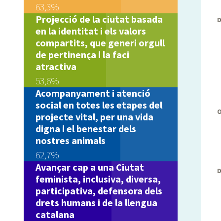
63,3%
Projecció de la ciutat basada
D
en la identitat i els valors
compartits, que generi orgull
de pertinença i la faci
atractiva
53,6%
Acompanyament i atenció
social en totes les etapes del
projecte vital, per una vida
digna i el benestar dels
nostres animals
62,7%
Avançar cap a una Ciutat
feminista, inclusiva, diversa,
participativa, defensora dels
drets humans i de la llengua
catalana