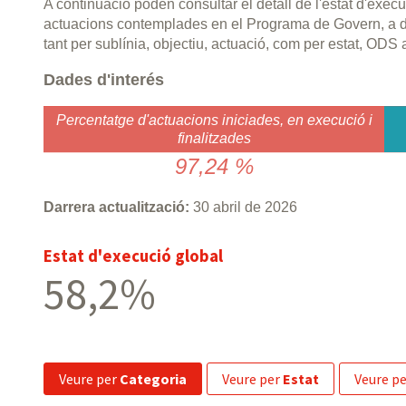
A continuació poden consultar el detall de l'estat d'exe
actuacions contemplades en el Programa de Govern, a 
tant per sublínia, objectiu, actuació, com per estat, ODS 
Dades d'interés
Percentatge d'actuacions iniciades, en execució i
finalitzades
97,24 %
Darrera actualització:
30 abril de 2026
Estat d'execució global
58,2%
veure per
Categoria
veure per
Estat
veure p