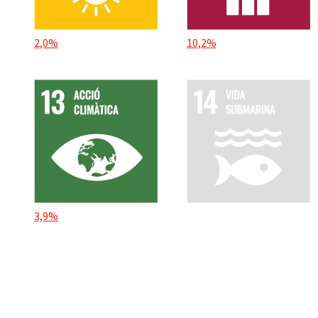
2,0%
10,2%
3,9%