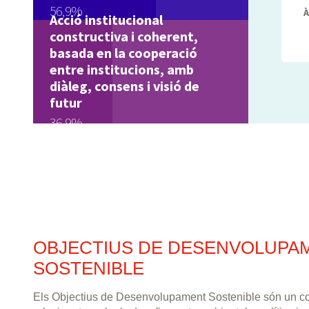
56,9%
Acció institucional
constructiva i coherent,
basada en la cooperació
entre institucions, amb
diàleg, consens i visió de
futur
36,9%
OBJECTIUS DE DESENVOLUPA
SOSTENIBLE
Els Objectius de Desenvolupament Sostenible són un co