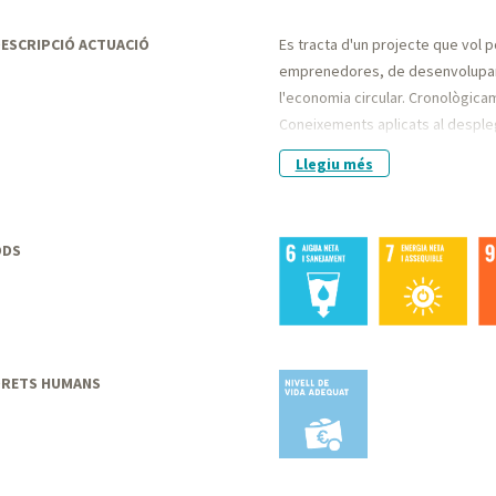
ESCRIPCIÓ ACTUACIÓ
Es tracta d'un projecte que vol p
emprenedores, de desenvolupamen
l'economia circular. Cronològica
Coneixements aplicats al desple
la plataforma Terrassa Indústria
Llegiu més
circular actuant com a eina bàsic
indústries.
S'ha fet l'arquitectura del portal 
ODS
nodrint amb continguts.
DRETS HUMANS
Nivell de vida
adequat