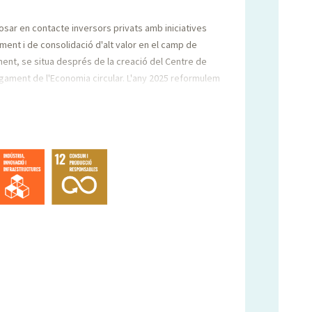
osar en contacte inversors privats amb iniciatives
t i de consolidació d'alt valor en el camp de
ment, se situa després de la creació del Centre de
gament de l'Economia circular. L'any 2025 reformulem
 que contindrà un apartat exclusiu per economia
a per impulsar l'economia circular a les nostres
de l'economia circular. Durant l'any 2026 s'anirà