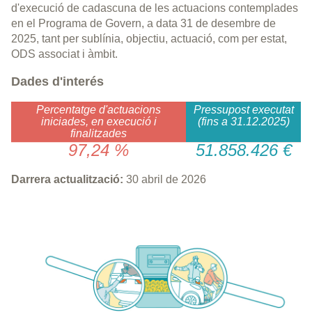
d'execució de cadascuna de les actuacions contemplades
en el Programa de Govern, a data 31 de desembre de
2025, tant per sublínia, objectiu, actuació, com per estat,
ODS associat i àmbit.
Dades d'interés
Percentatge d'actuacions
Pressupost executat
iniciades, en execució i
(fins a 31.12.2025)
finalitzades
97,24 %
51.858.426 €
Darrera actualització:
30 abril de 2026