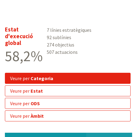
Estat
7 línies estratègiques
d'execució
92 sublínies
global
274 objectius
58,2%
507 actuacions
veure per
Categoria
veure per
Estat
veure per
ODS
veure per
Àmbit