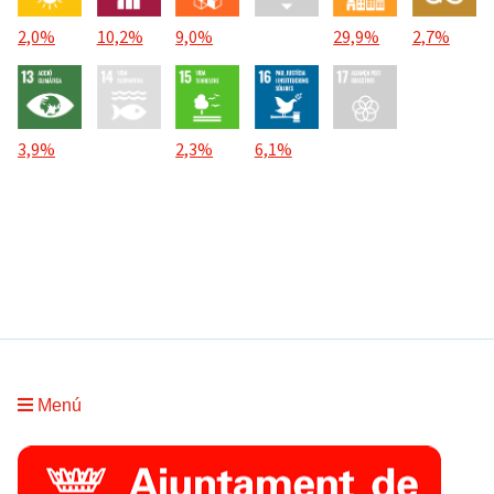
2,0%
10,2%
9,0%
29,9%
2,7%
3,9%
2,3%
6,1%
Menú