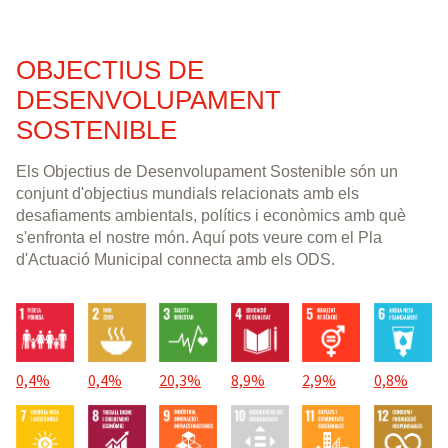
Ca n'Anglada i de paradistes del Mercadal
de Martí l'Humà.
OBJECTIUS DE
DESENVOLUPAMENT
SOSTENIBLE
Els Objectius de Desenvolupament Sostenible són un
conjunt d'objectius mundials relacionats amb els
desafiaments ambientals, polítics i econòmics amb què
s'enfronta el nostre món. Aquí pots veure com el Pla
d'Actuació Municipal connecta amb els ODS.
0,4%
0,4%
20,3%
8,9%
2,9%
0,8%