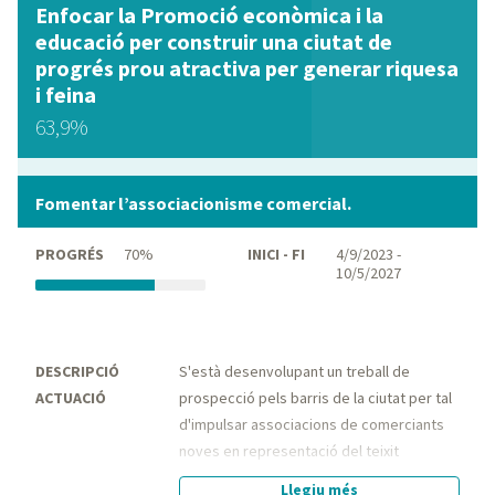
Enfocar la Promoció econòmica i la
educació per construir una ciutat de
progrés prou atractiva per generar riquesa
i feina
63,9%
Fomentar l’associacionisme comercial.
PROGRÉS
70%
INICI - FI
4/9/2023 -
10/5/2027
DESCRIPCIÓ
S'està desenvolupant un treball de
ACTUACIÓ
prospecció pels barris de la ciutat per tal
d'impulsar associacions de comerciants
noves en representació del teixit
comercial de la zona; així com,
Llegiu més