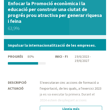
Enfocar la Promoció econòmica i la
educació per construir una ciutat de
progrés prou atractiva per generar riquesa
i feina
63,9%
Impulsar la internacionalització de les empreses.
PROGRÉS
80%
INICI - FI
19/6/2023 -
19/6/2027
DESCRIPCIÓ
S'executaran cinc accions de formació a
ACTUACIÓ
l'exportació, de les quals, a l'exercici 2023
ja es va executar la primera. Durant el
2024 estem desplegant accions
formatives i de consultoria relacionades
Llegiu més