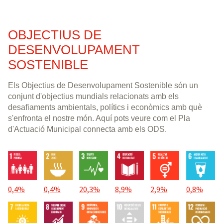
mes d'octubre.
Al mes d'octubre han finalitzat les feines
de consultoria de les 6 empreses i s'han
OBJECTIUS DE
presentat els treballs al Servei. Durant
DESENVOLUPAMENT
l'any 2026 es farà difusió dels resultats
SOSTENIBLE
obtinguts.
Els Objectius de Desenvolupament Sostenible són un
conjunt d'objectius mundials relacionats amb els
desafiaments ambientals, polítics i econòmics amb què
s'enfronta el nostre món. Aquí pots veure com el Pla
d'Actuació Municipal connecta amb els ODS.
0,4%
0,4%
20,3%
8,9%
2,9%
0,8%