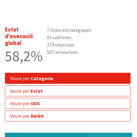
Estat
7 línies estratègiques
d'execució
92 sublínies
global
274 objectius
58,2%
507 actuacions
veure per
Categoria
veure per
Estat
veure per
ODS
veure per
Àmbit