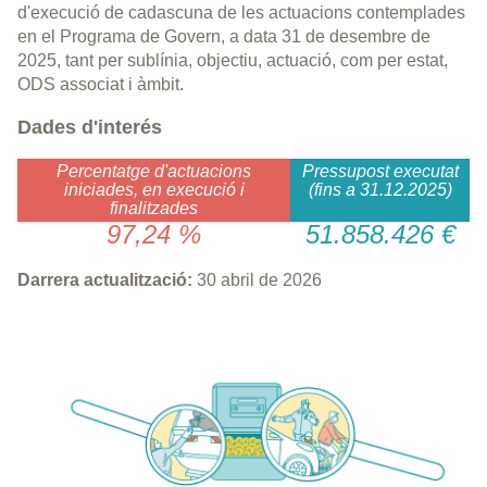
d'execució de cadascuna de les actuacions contemplades
en el Programa de Govern, a data 31 de desembre de
2025, tant per sublínia, objectiu, actuació, com per estat,
ODS associat i àmbit.
Dades d'interés
Percentatge d'actuacions
Pressupost executat
iniciades, en execució i
(fins a 31.12.2025)
finalitzades
97,24 %
51.858.426 €
Darrera actualització:
30 abril de 2026