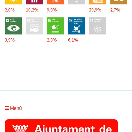
2,0%
10,2%
9,0%
29,9%
2,7%
3,9%
2,3%
6,1%
Menú