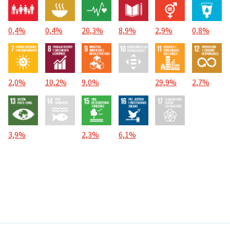
0,4%
0,4%
20,3%
8,9%
2,9%
0,8%
2,0%
10,2%
9,0%
29,9%
2,7%
3,9%
2,3%
6,1%