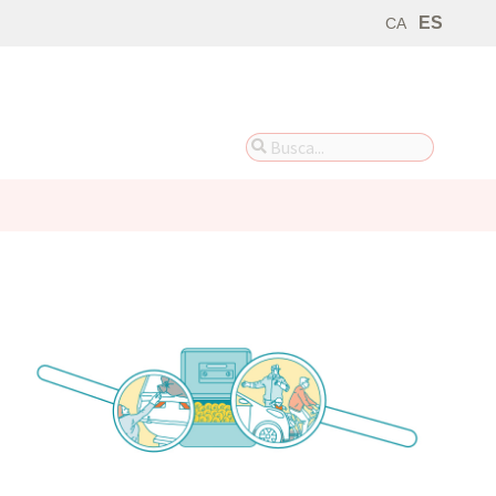
ES
CA