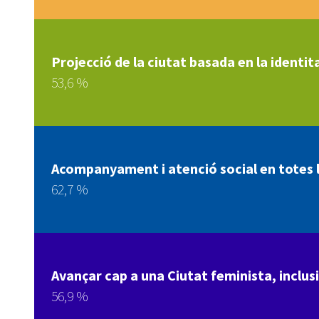
Projecció de la ciutat basada en la identita
53,6 %
Acompanyament i atenció social en totes le
62,7 %
Avançar cap a una Ciutat feminista, inclusi
56,9 %