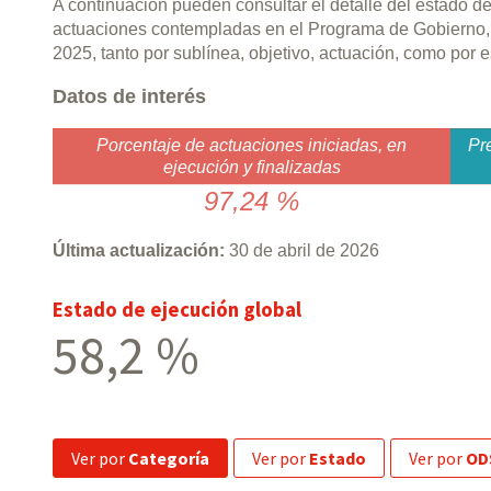
A continuación pueden consultar el detalle del estado d
actuaciones contempladas en el Programa de Gobierno,
2025, tanto por sublínea, objetivo, actuación, como por
Datos de interés
Porcentaje de actuaciones iniciadas, en
Pr
ejecución y finalizadas
97,24 %
Última actualización:
30 de abril de 2026
Estado de ejecución global
58,2 %
ver por
Categoría
ver por
Estado
ver por
OD