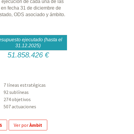
e ejecución de cada una de las
 en fecha 31 de diciembre de
 estado, ODS asociado y ámbito.
esupuesto ejecutado (hasta el
31.12.2025)
51.858.426 €
7 líneas estratégicas
92 sublíneas
274 objetivos
507 actuaciones
S
ver por
Àmbit