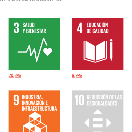
20,3%
8,9%