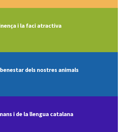
nença i la faci atractiva
l benestar dels nostres animals
mans i de la llengua catalana