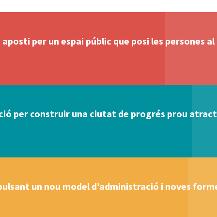
aposti per un espai públic que posi les persones al
ó per construir una ciutat de progrés prou atracti
ulsant un nou model d’administració i noves forme