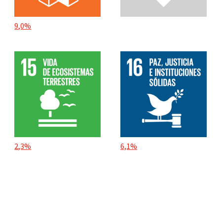
9,0%
2,3%
6,1%