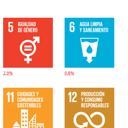
2,9%
0,8%