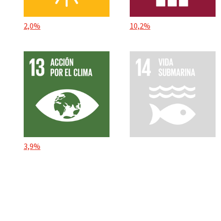
2,0%
10,2%
3,9%