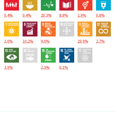
0,4%
0,4%
20,3%
8,9%
2,9%
0,8%
2,0%
10,2%
9,0%
29,9%
2,7%
3,9%
2,3%
6,1%