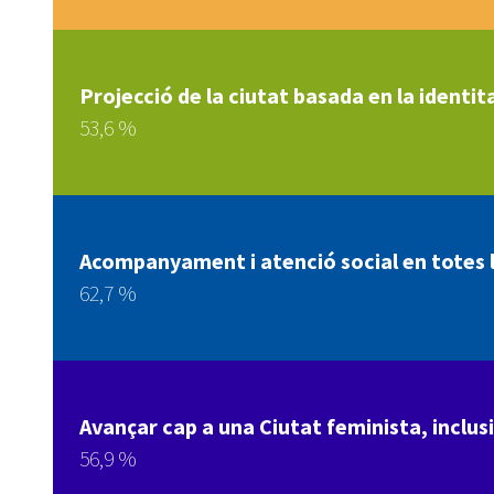
Projecció de la ciutat basada en la identita
53,6 %
Acompanyament i atenció social en totes le
62,7 %
Avançar cap a una Ciutat feminista, inclusi
56,9 %