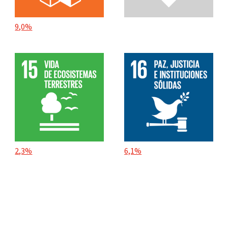
9,0%
2,3%
6,1%