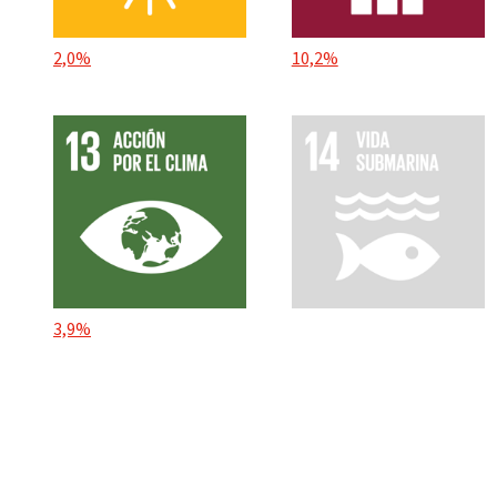
2,0%
10,2%
3,9%