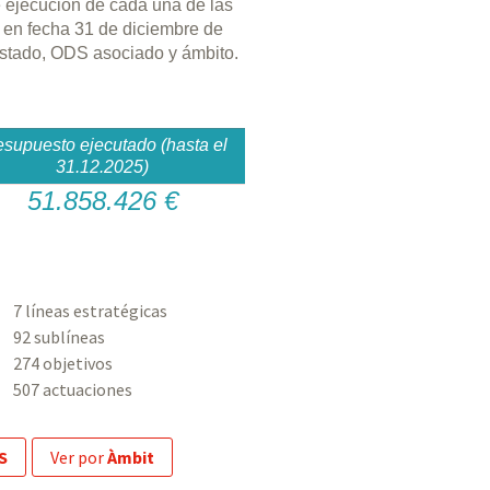
e ejecución de cada una de las
 en fecha 31 de diciembre de
 estado, ODS asociado y ámbito.
esupuesto ejecutado (hasta el
31.12.2025)
51.858.426 €
7 líneas estratégicas
92 sublíneas
274 objetivos
507 actuaciones
S
ver por
Àmbit