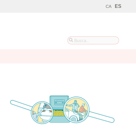
ES
CA