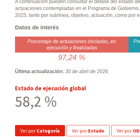
A continuación pueden consultar el detalle del estado d
actuaciones contempladas en el Programa de Gobierno,
2025, tanto por sublínea, objetivo, actuación, como por
Datos de interés
Porcentaje de actuaciones iniciadas, en
Pr
ejecución y finalizadas
97,24 %
Última actualización:
30 de abril de 2026
Estado de ejecución global
58,2 %
ver por
Categoría
ver por
Estado
ver por
OD