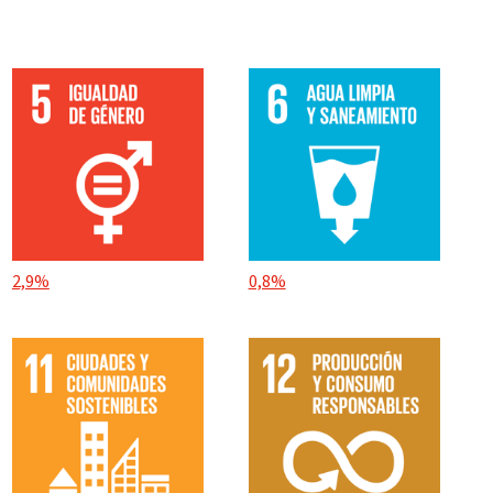
2,9%
0,8%