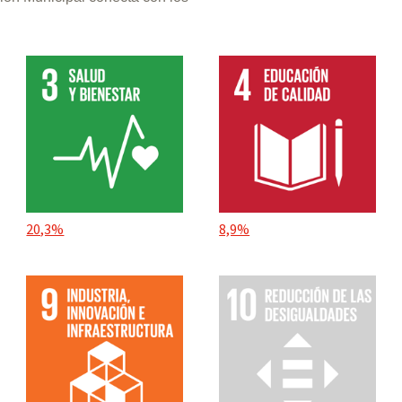
20,3%
8,9%