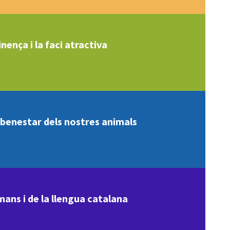
nença i la faci atractiva
l benestar dels nostres animals
mans i de la llengua catalana