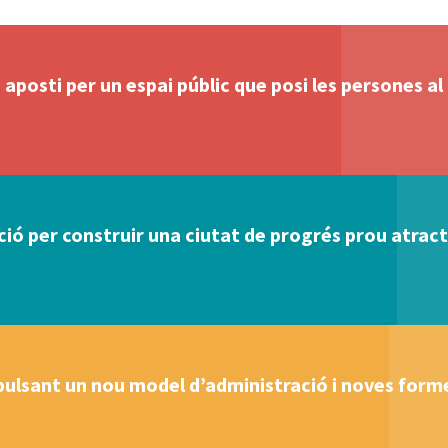
aposti per un espai públic que posi les persones al
ó per construir una ciutat de progrés prou atracti
ulsant un nou model d’administració i noves forme