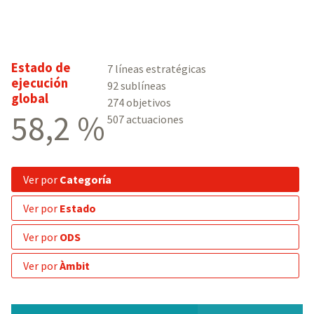
Estado de
7 líneas estratégicas
ejecución
92 sublíneas
global
274 objetivos
58,2 %
507 actuaciones
ver por
Categoría
ver por
Estado
ver por
ODS
ver por
Àmbit