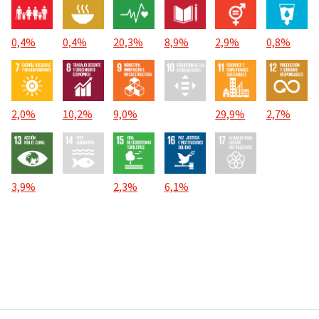
0,4%
0,4%
20,3%
8,9%
2,9%
0,8%
2,0%
10,2%
9,0%
29,9%
2,7%
3,9%
2,3%
6,1%