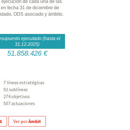
e ejecución de cada una de las
 en fecha 31 de diciembre de
 estado, ODS asociado y ámbito.
esupuesto ejecutado (hasta el
31.12.2025)
51.858.426 €
7 líneas estratégicas
92 sublíneas
274 objetivos
507 actuaciones
S
ver por
Àmbit