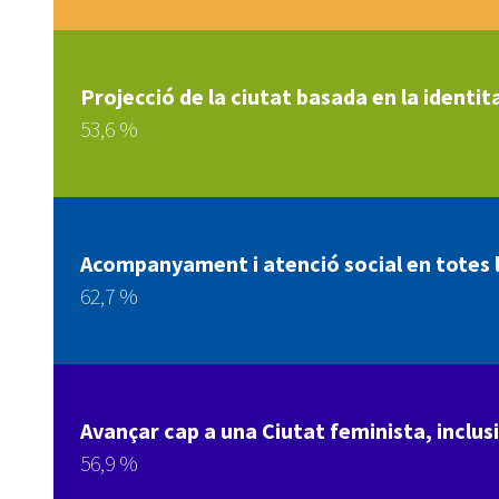
Projecció de la ciutat basada en la identita
53,6 %
Acompanyament i atenció social en totes le
62,7 %
Avançar cap a una Ciutat feminista, inclusi
56,9 %