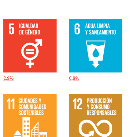
2,9%
0,8%