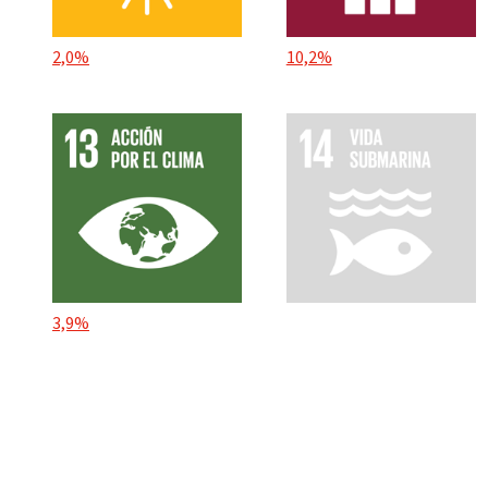
2,0%
10,2%
3,9%