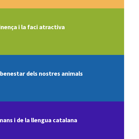
nença i la faci atractiva
l benestar dels nostres animals
mans i de la llengua catalana