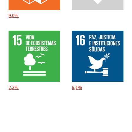
9,0%
2,3%
6,1%