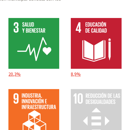
20,3%
8,9%