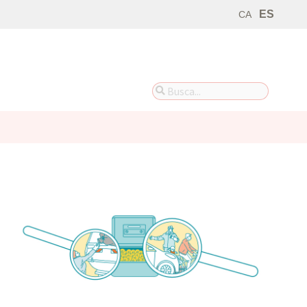
ES
CA