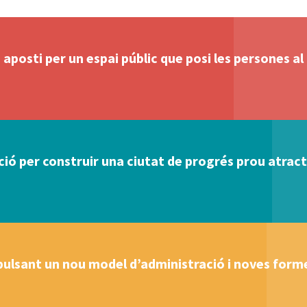
aposti per un espai públic que posi les persones al
ó per construir una ciutat de progrés prou atracti
ulsant un nou model d’administració i noves forme