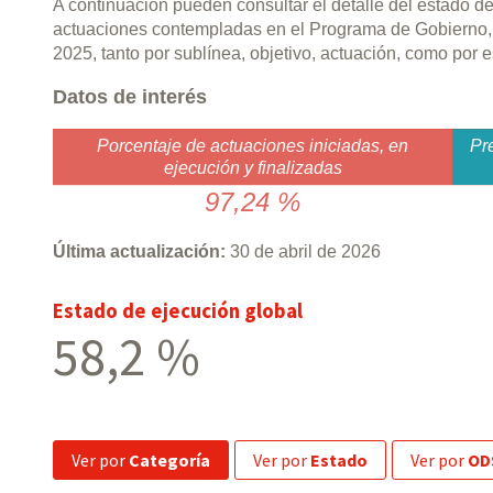
A continuación pueden consultar el detalle del estado d
actuaciones contempladas en el Programa de Gobierno,
2025, tanto por sublínea, objetivo, actuación, como por
Datos de interés
Porcentaje de actuaciones iniciadas, en
Pr
ejecución y finalizadas
97,24 %
Última actualización:
30 de abril de 2026
Estado de ejecución global
58,2 %
ver por
Categoría
ver por
Estado
ver por
OD