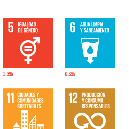
2,9%
0,8%