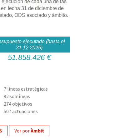
e ejecución de cada una de las
 en fecha 31 de diciembre de
 estado, ODS asociado y ámbito.
esupuesto ejecutado (hasta el
31.12.2025)
51.858.426 €
7 líneas estratégicas
92 sublíneas
274 objetivos
507 actuaciones
S
ver por
Àmbit