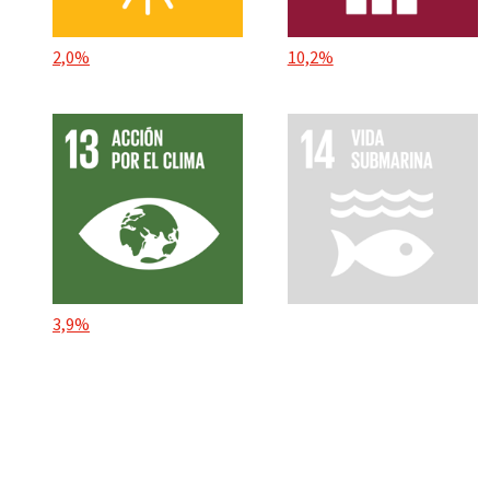
2,0%
10,2%
3,9%