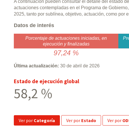
A continuación pueden consultar el detalle del estado d
actuaciones contempladas en el Programa de Gobierno,
2025, tanto por sublínea, objetivo, actuación, como por
Datos de interés
Porcentaje de actuaciones iniciadas, en
Pr
ejecución y finalizadas
97,24 %
Última actualización:
30 de abril de 2026
Estado de ejecución global
58,2 %
ver por
Categoría
ver por
Estado
ver por
OD