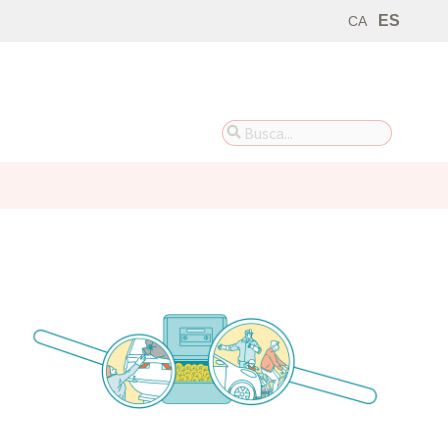
ES
CA