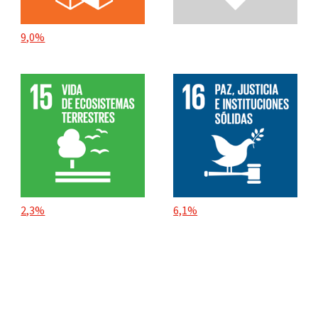
9,0%
2,3%
6,1%