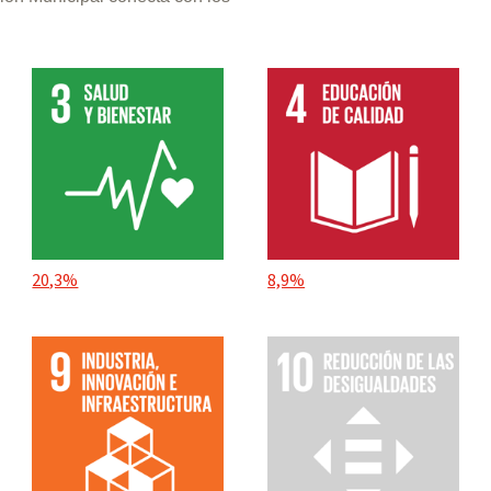
20,3%
8,9%