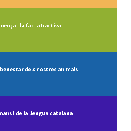
nença i la faci atractiva
l benestar dels nostres animals
mans i de la llengua catalana