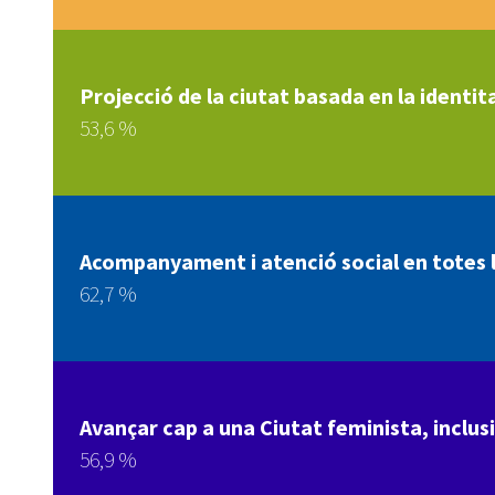
Projecció de la ciutat basada en la identita
53,6 %
Acompanyament i atenció social en totes le
62,7 %
Avançar cap a una Ciutat feminista, inclusi
56,9 %