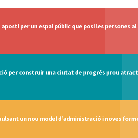
aposti per un espai públic que posi les persones al
ó per construir una ciutat de progrés prou atracti
ulsant un nou model d’administració i noves forme