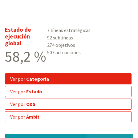
Estado de
7 líneas estratégicas
ejecución
92 sublíneas
global
274 objetivos
58,2 %
507 actuaciones
ver por
Categoría
ver por
Estado
ver por
ODS
ver por
Àmbit