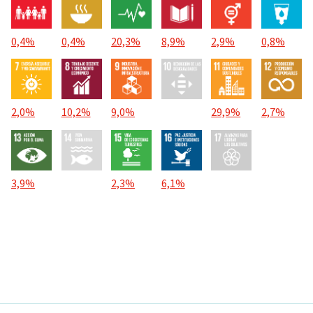
0,4%
0,4%
20,3%
8,9%
2,9%
0,8%
2,0%
10,2%
9,0%
29,9%
2,7%
3,9%
2,3%
6,1%