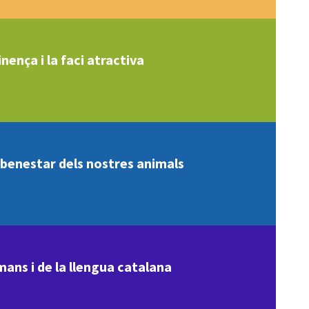
nença i la faci atractiva
l benestar dels nostres animals
mans i de la llengua catalana