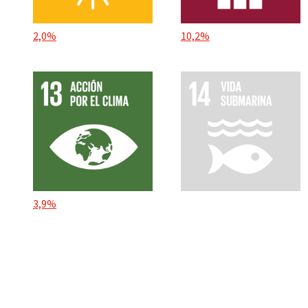
2,0%
10,2%
3,9%