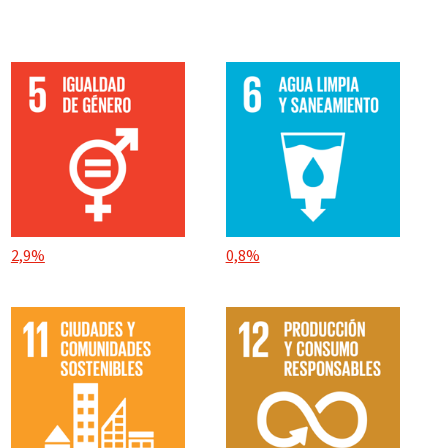
2,9%
0,8%