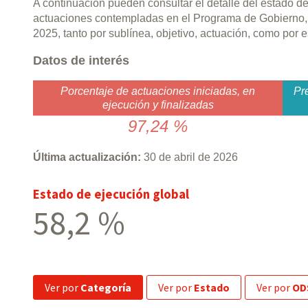
A continuación pueden consultar el detalle del estado d
actuaciones contempladas en el Programa de Gobierno,
2025, tanto por sublínea, objetivo, actuación, como por
Datos de interés
Porcentaje de actuaciones iniciadas, en
Pr
ejecución y finalizadas
97,24 %
Última actualización:
30 de abril de 2026
Estado de ejecución global
58,2 %
ver por
Categoría
ver por
Estado
ver por
OD