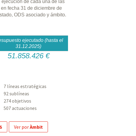
e ejecución de cada una de las
 en fecha 31 de diciembre de
 estado, ODS asociado y ámbito.
esupuesto ejecutado (hasta el
31.12.2025)
51.858.426 €
7 líneas estratégicas
92 sublíneas
274 objetivos
507 actuaciones
S
ver por
Àmbit