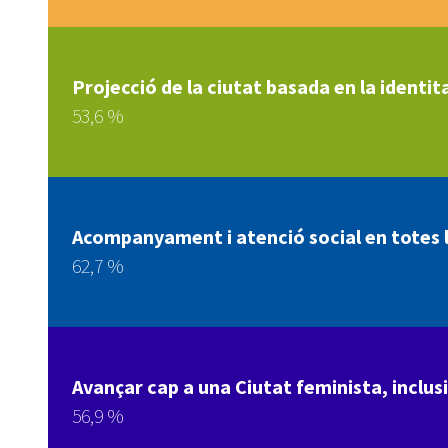
Projecció de la ciutat basada en la identita
53,6 %
Acompanyament i atenció social en totes le
62,7 %
Avançar cap a una Ciutat feminista, inclusi
56,9 %