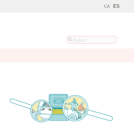
ES
CA