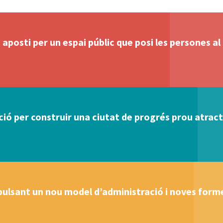
aposti per un espai públic que posi les persones al
ó per construir una ciutat de progrés prou atracti
ulsant un nou model d’administració i noves forme