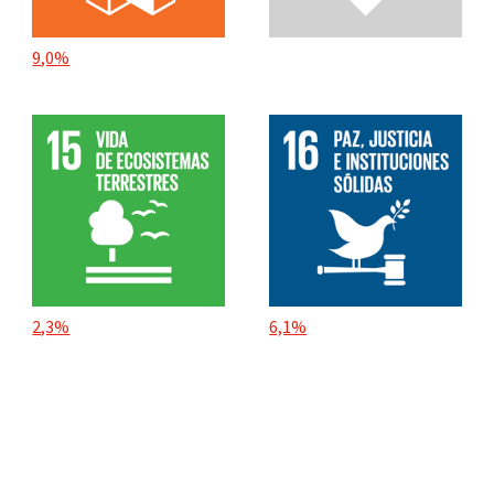
9,0%
2,3%
6,1%