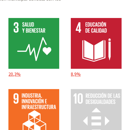
20,3%
8,9%