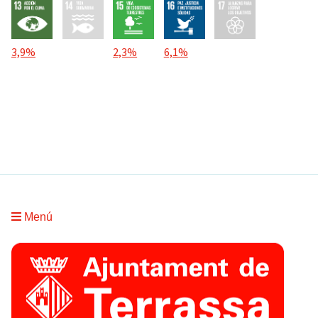
3,9%
2,3%
6,1%
Menú