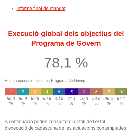
Informe final de mandat
Execució global dels objectius del
Programa de Govern
78,1 %
Resum execució objectius Programa de Govern
1
2
3
4
5
6
7
8
9
10
88,3
85,4
86,8
69,8
43,9
71,1
70,3
93,8
85,5
86,1
%
%
%
%
%
%
%
%
%
%
A continuació poden consultar el detall de l'estat
d'execució de cadascuna de les actuacions contemplades