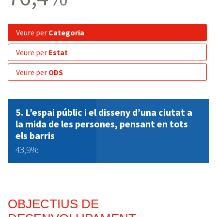
veure per
Categoria
veure per
Estat
veure per
ODS
5. L’espai públic i el disseny d’una ciutat a
la mida de les persones, pensant en tots
els barris
43,9%
OBJECTIUS DE