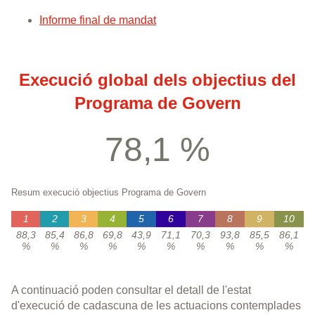
Informe final de mandat
Execució global dels objectius del
Programa de Govern
78,1 %
Resum execució objectius Programa de Govern
1
2
3
4
5
6
7
8
9
10
88,3
85,4
86,8
69,8
43,9
71,1
70,3
93,8
85,5
86,1
%
%
%
%
%
%
%
%
%
%
A continuació poden consultar el detall de l'estat
d'execució de cadascuna de les actuacions contemplades