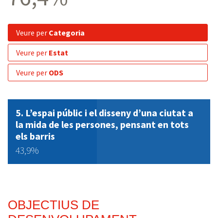
veure per
Categoria
veure per
Estat
veure per
ODS
5. L’espai públic i el disseny d’una ciutat a
la mida de les persones, pensant en tots
els barris
43,9%
OBJECTIUS DE