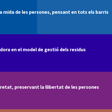
 la mida de les persones, pensant en tots els barris
adora en el model de gestió dels residus
retat, preservant la llibertat de les persones