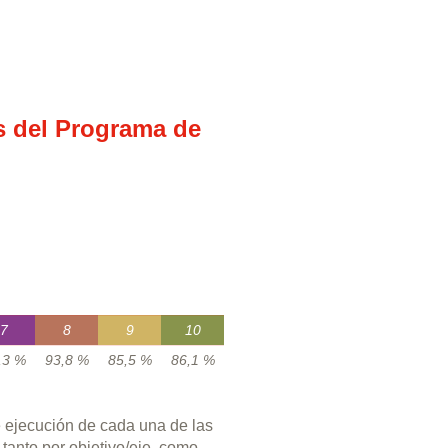
os del Programa de
7
8
9
10
,3 %
93,8 %
85,5 %
86,1 %
e ejecución de cada una de las
anto por objetivo/eje, como