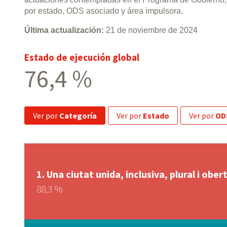
por estado, ODS asociado y área impulsora.
Última actualización:
21 de noviembre de 2024
Estado de ejecución global
76,4 %
ver por
Categoría
ver por
Estado
ver por
OD
1. Una ciutat unida, inclusiva, plural i ob
88,3 %