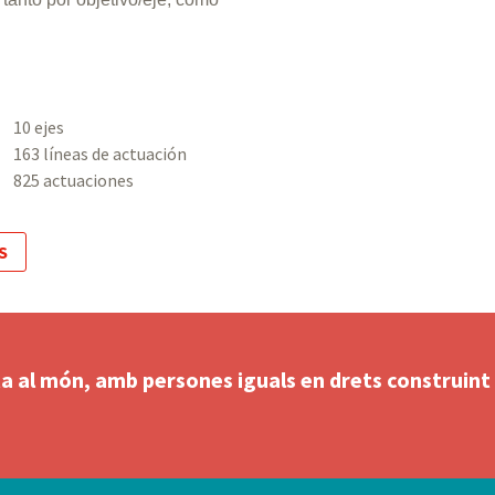
10 ejes
163 líneas de actuación
825 actuaciones
S
erta al món, amb persones iguals en drets construint