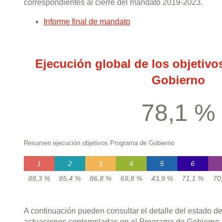
correspondientes al cierre del mandato 2019-2023.
Informe final de mandato
Ejecución global de los objetiv
Gobierno
78,1 %
Resumen ejecución objetivos Programa de Gobierno
1
2
3
4
5
6
88,3 %
85,4 %
86,8 %
69,8 %
43,9 %
71,1 %
70
A continuación pueden consultar el detalle del estado d
actuaciones contempladas en el Programa de Gobierno, t