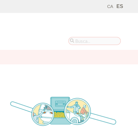
ES
CA